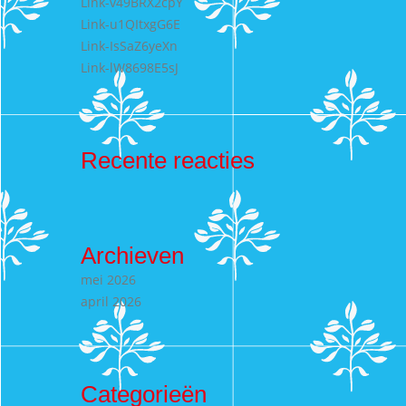
Link-v49BRX2cpY
Link-u1QItxgG6E
Link-IsSaZ6yeXn
Link-lW8698E5sJ
Recente reacties
Archieven
mei 2026
april 2026
Categorieën