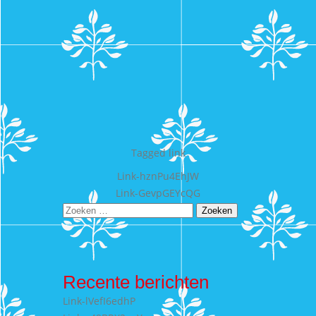
Tagged
link
Bericht
Link-hznPu4EhJW
Link-GevpGEYcQG
navigatie
Zoeken
naar:
Recente berichten
Link-lVefI6edhP