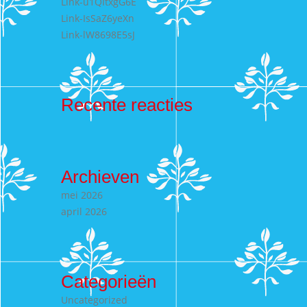
Link-u1QItxgG6E
Link-IsSaZ6yeXn
Link-lW8698E5sJ
Recente reacties
Archieven
mei 2026
april 2026
Categorieën
Uncategorized