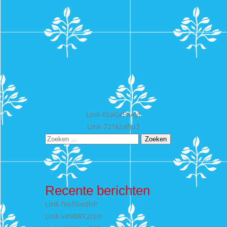
Bericht
Link-0zaGxPxAyt
Link-721kzafJu3
navigatie
Zoeken
naar:
Recente berichten
Link-lVefI6edhP
Link-v49BRX2cpY