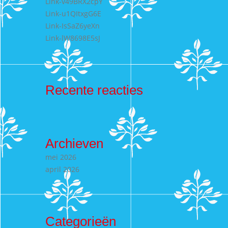
Link-v49BRX2cpY
Link-u1QItxgG6E
Link-IsSaZ6yeXn
Link-lW8698E5sJ
Recente reacties
Archieven
mei 2026
april 2026
Categorieën