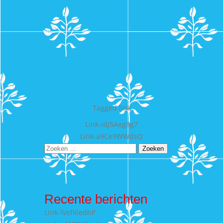
Tagged
link
Bericht
Link-idj5Aeg8g7
Link-a9Ce9WWdsQ
navigatie
Zoeken
naar:
Recente berichten
Link-lVefI6edhP