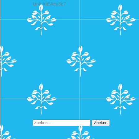
Link-idj5Aeg8g7
Zoeken
naar: