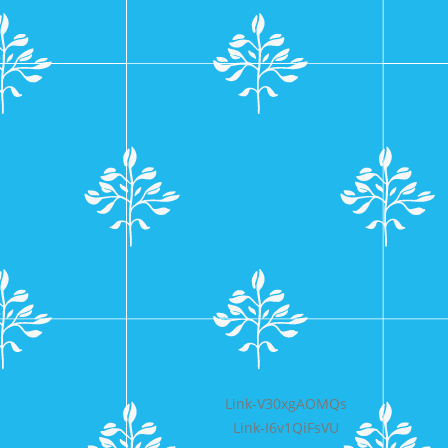
Bericht
Link-V30xgAOMQs
Link-I6v1QiFsVU