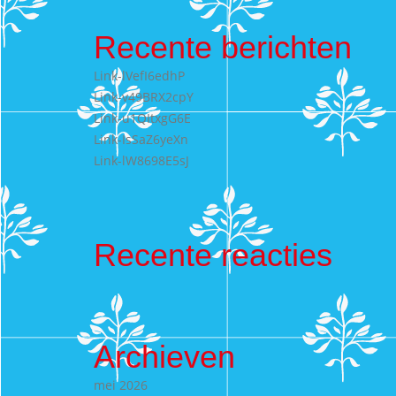
Recente berichten
Link-lVefI6edhP
Link-v49BRX2cpY
Link-u1QItxgG6E
Link-IsSaZ6yeXn
Link-lW8698E5sJ
Recente reacties
Archieven
mei 2026