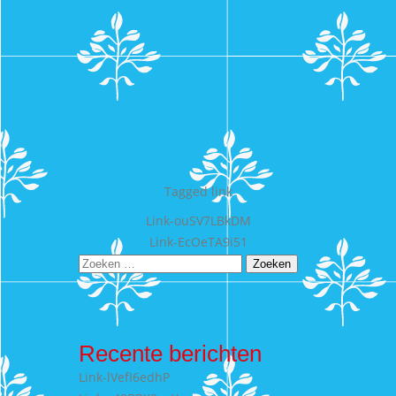
Tagged
link
Bericht
Link-ouSV7LBkDM
Link-EcOeTA9i51
navigatie
Zoeken
naar:
Recente berichten
Link-lVefI6edhP