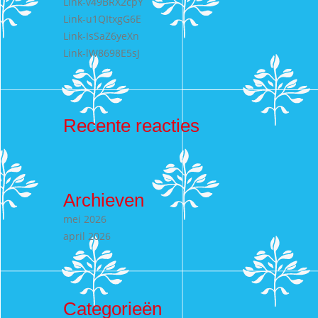
Link-v49BRX2cpY
Link-u1QItxgG6E
Link-IsSaZ6yeXn
Link-lW8698E5sJ
Recente reacties
Archieven
mei 2026
april 2026
Categorieën