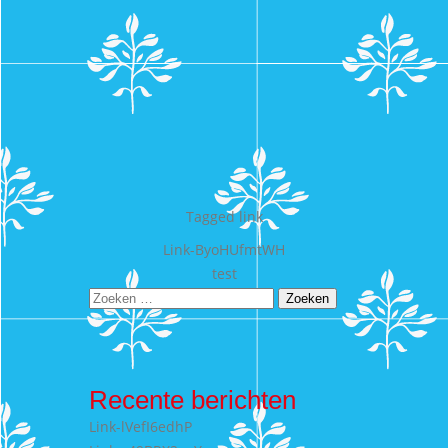
Tagged
link
Bericht
Link-ByoHUfmtWH
test
navigatie
Zoeken
naar:
Recente berichten
Link-lVefI6edhP