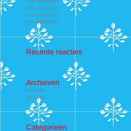
Link-v49BRX2cpY
Link-u1QItxgG6E
Link-IsSaZ6yeXn
Link-lW8698E5sJ
Recente reacties
Archieven
mei 2026
april 2026
Categorieën