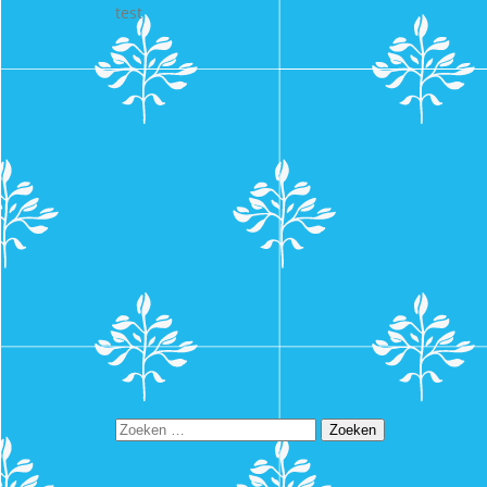
test
Zoeken
naar: