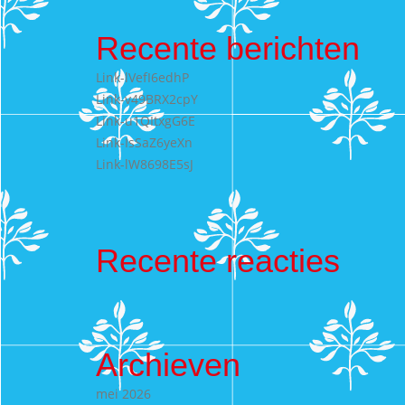
Recente berichten
Link-lVefI6edhP
Link-v49BRX2cpY
Link-u1QItxgG6E
Link-IsSaZ6yeXn
Link-lW8698E5sJ
Recente reacties
Archieven
mei 2026