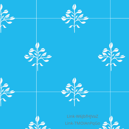
Bericht
Link-W6JbfHJVaZ
Link-TMOIAnPqGo