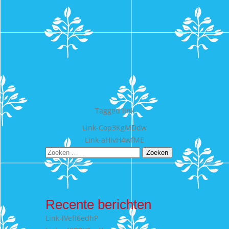
Tagged
link
Bericht
Link-Cop3KgMDdw
Link-aHivH4wfME
navigatie
Zoeken
naar:
Recente berichten
Link-lVefI6edhP