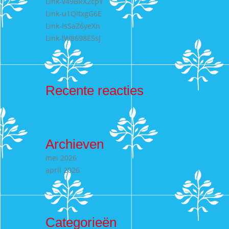
Link-v49BRX2cpY
Link-u1QItxgG6E
Link-IsSaZ6yeXn
Link-lW8698E5sJ
Recente reacties
Archieven
mei 2026
april 2026
Categorieën