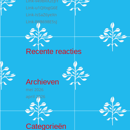
Link-v49BRX2cpY
Link-u1QItxgG6E
Link-IsSaZ6yeXn
Link-lW8698E5sJ
Recente reacties
Archieven
mei 2026
april 2026
Categorieën