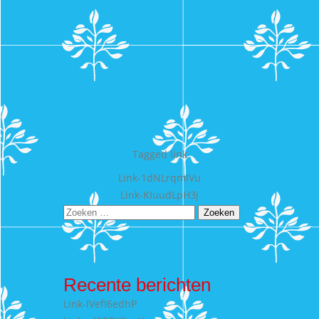
Tagged
link
Bericht
Link-1dNLrqmlVu
Link-KIuudLpH3j
navigatie
Zoeken
naar:
Recente berichten
Link-lVefI6edhP